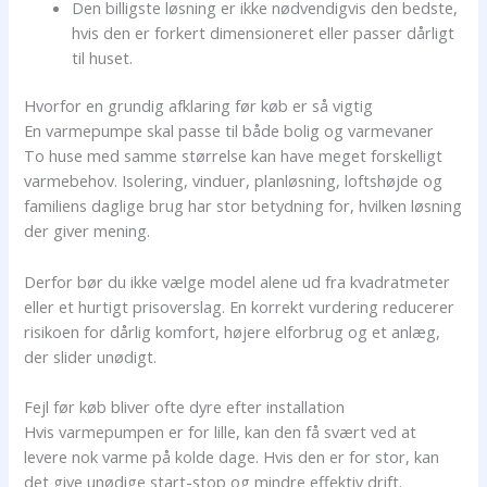
Den billigste løsning er ikke nødvendigvis den bedste,
hvis den er forkert dimensioneret eller passer dårligt
til huset.
Hvorfor en grundig afklaring før køb er så vigtig
En varmepumpe skal passe til både bolig og varmevaner
To huse med samme størrelse kan have meget forskelligt
varmebehov. Isolering, vinduer, planløsning, loftshøjde og
familiens daglige brug har stor betydning for, hvilken løsning
der giver mening.
Derfor bør du ikke vælge model alene ud fra kvadratmeter
eller et hurtigt prisoverslag. En korrekt vurdering reducerer
risikoen for dårlig komfort, højere elforbrug og et anlæg,
der slider unødigt.
Fejl før køb bliver ofte dyre efter installation
Hvis varmepumpen er for lille, kan den få svært ved at
levere nok varme på kolde dage. Hvis den er for stor, kan
det give unødige start-stop og mindre effektiv drift.