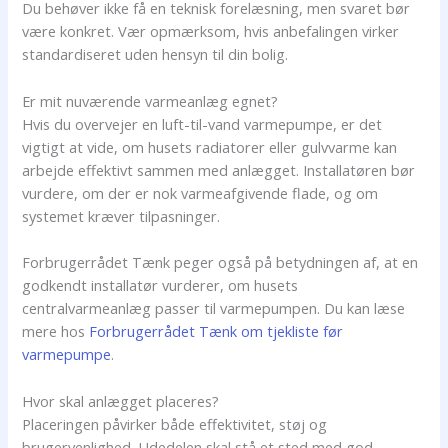
Du behøver ikke få en teknisk forelæsning, men svaret bør
være konkret. Vær opmærksom, hvis anbefalingen virker
standardiseret uden hensyn til din bolig.
Er mit nuværende varmeanlæg egnet?
Hvis du overvejer en luft-til-vand varmepumpe, er det
vigtigt at vide, om husets radiatorer eller gulvvarme kan
arbejde effektivt sammen med anlægget. Installatøren bør
vurdere, om der er nok varmeafgivende flade, og om
systemet kræver tilpasninger.
Forbrugerrådet Tænk peger også på betydningen af, at en
godkendt installatør vurderer, om husets
centralvarmeanlæg passer til varmepumpen. Du kan læse
mere hos
Forbrugerrådet Tænk om tjekliste før
varmepumpe
.
Hvor skal anlægget placeres?
Placeringen påvirker både effektivitet, støj og
brugervenlighed. Udedelen skal stå et sted med god