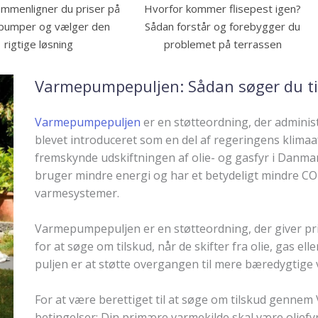
mmenligner du priser på
Hvorfor kommer flisepest igen?
pumper og vælger den
Sådan forstår og forebygger du
rigtige løsning
problemet på terrassen
Varmepumpepuljen: Sådan søger du ti
Varmepumpepuljen
er en støtteordning, der administ
blevet introduceret som en del af regeringens klimaaf
fremskynde udskiftningen af olie- og gasfyr i Danm
bruger mindre energi og har et betydeligt mindre CO
varmesystemer.
Varmepumpepuljen er en støtteordning, der giver pr
for at søge om tilskud, når de skifter fra olie, gas e
puljen er at støtte overgangen til mere bæredygtig
For at være berettiget til at søge om tilskud genne
betingelser: Din primære varmekilde skal være oliefyr