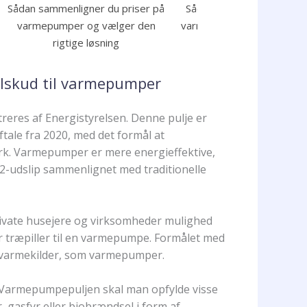
Sådan sammenligner du priser på
Sådan sammenligner du p
varmepumper og vælger den
varmepumper og finder de
rigtige løsning
løsning
lskud til varmepumper
reres af Energistyrelsen. Denne pulje er
tale fra 2020, med det formål at
ark. Varmepumper er mere energieffektive,
2-udslip sammenlignet med traditionelle
ivate husejere og virksomheder mulighed
ller træpiller til en varmepumpe. Formålet med
e varmekilder, som varmepumper.
m Varmepumpepuljen skal man opfylde visse
, gasfyr eller biobrændsel i form af