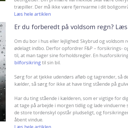
træpiller. Der må ikke være fjernvarme i dit boligomr
Læs hele artiklen
Er du forberedt på voldsom regn? Læs 
Om du bor i hus eller lejlighed: Skybrud og voldsom
ødelagt indbo. Derfor opfordrer F&P – forsikrings-
til, at man tager sine forholdsregler. En husforsikring 
bilforsikring
til sin bil.
Sørg for at tjekke udendørs afløb og tagrender, så de
kælder, så sørg for ikke at have ting stående på gulve
Har du ting stående i kælderen, som er vigtige for di
at tage på arbejde i morgen tidlig og lade vinduerne s
de store tordenskyl opstår pludseligt, og forsikring
åbent vindue.
Læs hele artiklen