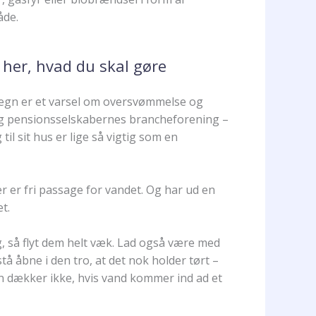
åde.
her, hvad du skal gøre
 regn er et varsel om oversvømmelse og
 og pensionsselskabernes brancheforening –
til sit hus er lige så vigtig som en
r er fri passage for vandet. Og har ud en
t.
g, så flyt dem helt væk. Lad også være med
tå åbne i den tro, at det nok holder tørt –
en dækker ikke, hvis vand kommer ind ad et