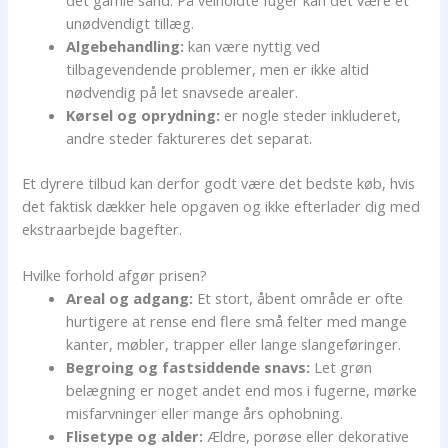
det gamle sand. På velholdte fuger kan det være et
unødvendigt tillæg.
Algebehandling:
kan være nyttig ved
tilbagevendende problemer, men er ikke altid
nødvendig på let snavsede arealer.
Kørsel og oprydning:
er nogle steder inkluderet,
andre steder faktureres det separat.
Et dyrere tilbud kan derfor godt være det bedste køb, hvis
det faktisk dækker hele opgaven og ikke efterlader dig med
ekstraarbejde bagefter.
Hvilke forhold afgør prisen?
Areal og adgang:
Et stort, åbent område er ofte
hurtigere at rense end flere små felter med mange
kanter, møbler, trapper eller lange slangeføringer.
Begroing og fastsiddende snavs:
Let grøn
belægning er noget andet end mos i fugerne, mørke
misfarvninger eller mange års ophobning.
Flisetype og alder:
Ældre, porøse eller dekorative