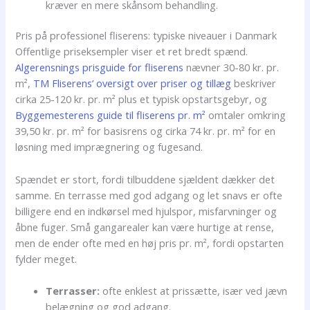
kræver en mere skånsom behandling.
Pris på professionel fliserens: typiske niveauer i Danmark
Offentlige priseksempler viser et ret bredt spænd.
Algerensnings prisguide for fliserens
nævner 30-80 kr. pr.
m²,
TM Fliserens’ oversigt over priser og tillæg
beskriver
cirka 25-120 kr. pr. m² plus et typisk opstartsgebyr, og
Byggemesterens guide til fliserens pr. m²
omtaler omkring
39,50 kr. pr. m² for basisrens og cirka 74 kr. pr. m² for en
løsning med imprægnering og fugesand.
Spændet er stort, fordi tilbuddene sjældent dækker det
samme. En terrasse med god adgang og let snavs er ofte
billigere end en indkørsel med hjulspor, misfarvninger og
åbne fuger. Små gangarealer kan være hurtige at rense,
men de ender ofte med en høj pris pr. m², fordi opstarten
fylder meget.
Terrasser:
ofte enklest at prissætte, især ved jævn
belægning og god adgang.