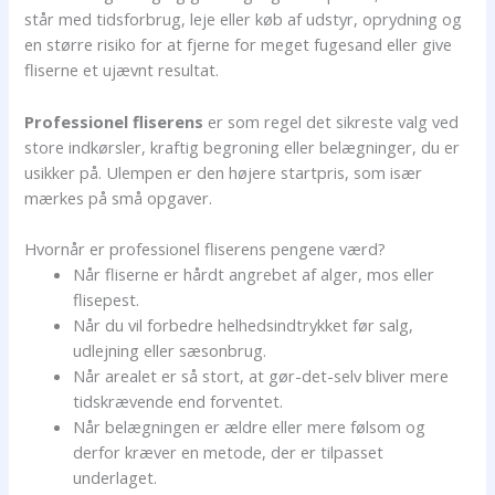
står med tidsforbrug, leje eller køb af udstyr, oprydning og
en større risiko for at fjerne for meget fugesand eller give
fliserne et ujævnt resultat.
Professionel fliserens
er som regel det sikreste valg ved
store indkørsler, kraftig begroning eller belægninger, du er
usikker på. Ulempen er den højere startpris, som især
mærkes på små opgaver.
Hvornår er professionel fliserens pengene værd?
Når fliserne er hårdt angrebet af alger, mos eller
flisepest.
Når du vil forbedre helhedsindtrykket før salg,
udlejning eller sæsonbrug.
Når arealet er så stort, at gør-det-selv bliver mere
tidskrævende end forventet.
Når belægningen er ældre eller mere følsom og
derfor kræver en metode, der er tilpasset
underlaget.