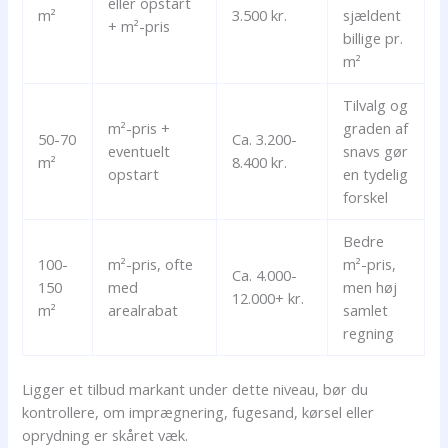
eller opstart
m²
3.500 kr.
sjældent
+ m²-pris
billige pr.
m²
Tilvalg og
m²-pris +
graden af
50-70
Ca. 3.200-
eventuelt
snavs gør
m²
8.400 kr.
opstart
en tydelig
forskel
Bedre
100-
m²-pris, ofte
m²-pris,
Ca. 4.000-
150
med
men høj
12.000+ kr.
m²
arealrabat
samlet
regning
Ligger et tilbud markant under dette niveau, bør du
kontrollere, om imprægnering, fugesand, kørsel eller
oprydning er skåret væk.