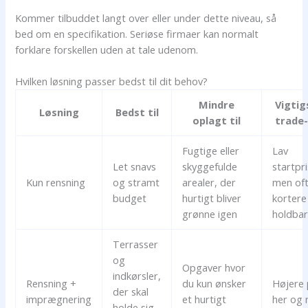
Kommer tilbuddet langt over eller under dette niveau, så
bed om en specifikation. Seriøse firmaer kan normalt
forklare forskellen uden at tale udenom.
Hvilken løsning passer bedst til dit behov?
Mindre
Vigtig
Løsning
Bedst til
oplagt til
trade-
Fugtige eller
Lav
Let snavs
skyggefulde
startpri
Kun rensning
og stramt
arealer, der
men of
budget
hurtigt bliver
kortere
grønne igen
holdba
Terrasser
og
Opgaver hvor
indkørsler,
Rensning +
du kun ønsker
Højere 
der skal
imprægnering
et hurtigt
her og 
holde sig