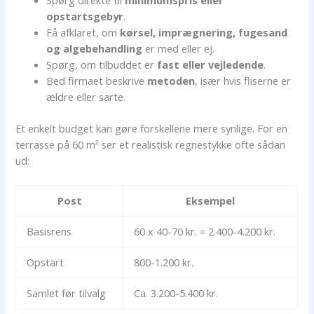
Spørg direkte til
minimumspris eller
opstartsgebyr
.
Få afklaret, om
kørsel, imprægnering, fugesand
og algebehandling
er med eller ej.
Spørg, om tilbuddet er
fast eller vejledende
.
Bed firmaet beskrive
metoden
, især hvis fliserne er
ældre eller sarte.
Et enkelt budget kan gøre forskellene mere synlige. For en
terrasse på 60 m² ser et realistisk regnestykke ofte sådan
ud:
Post
Eksempel
Basisrens
60 x 40-70 kr. = 2.400-4.200 kr.
Opstart
800-1.200 kr.
Samlet før tilvalg
Ca. 3.200-5.400 kr.