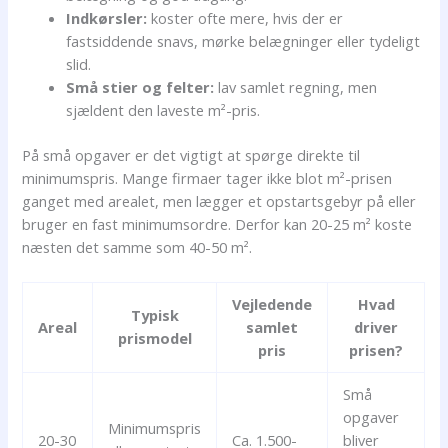
Indkørsler:
koster ofte mere, hvis der er
fastsiddende snavs, mørke belægninger eller tydeligt
slid.
Små stier og felter:
lav samlet regning, men
sjældent den laveste m²-pris.
På små opgaver er det vigtigt at spørge direkte til
minimumspris. Mange firmaer tager ikke blot m²-prisen
ganget med arealet, men lægger et opstartsgebyr på eller
bruger en fast minimumsordre. Derfor kan 20-25 m² koste
næsten det samme som 40-50 m².
Vejledende
Hvad
Typisk
Areal
samlet
driver
prismodel
pris
prisen?
Små
opgaver
Minimumspris
20-30
Ca. 1.500-
bliver