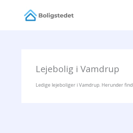
Gå
til
indholdet
Lejebolig i Vamdrup
Ledige lejeboliger i Vamdrup. Herunder find