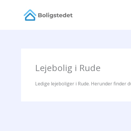
Gå
til
indholdet
Lejebolig i Rude
Ledige lejeboliger i Rude. Herunder finder d