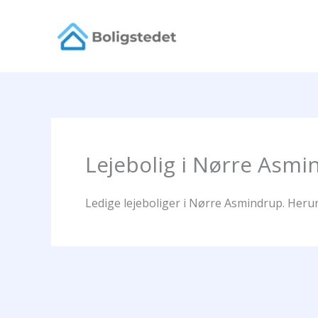
Gå
til
indholdet
Lejebolig i Nørre Asmi
Ledige lejeboliger i Nørre Asmindrup. Herun