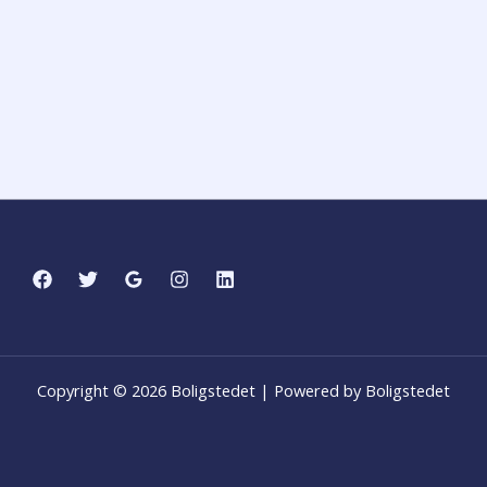
Copyright © 2026 Boligstedet | Powered by Boligstedet