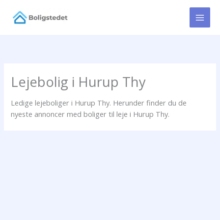
Gå
til
indholdet
Lejebolig i Hurup Thy
Ledige lejeboliger i Hurup Thy. Herunder finder du de
nyeste annoncer med boliger til leje i Hurup Thy.