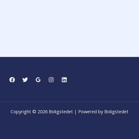
Copyright © 2026 Boligstedet | Powered by Boligstedet