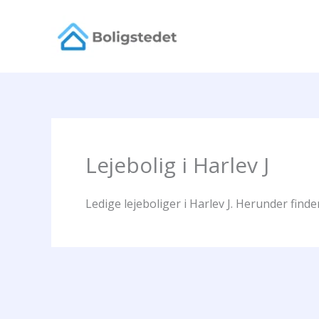
Gå
til
indholdet
Lejebolig i Harlev J
Ledige lejeboliger i Harlev J. Herunder finde