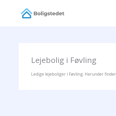
Gå
til
indholdet
Lejebolig i Føvling
Ledige lejeboliger i Føvling. Herunder finder