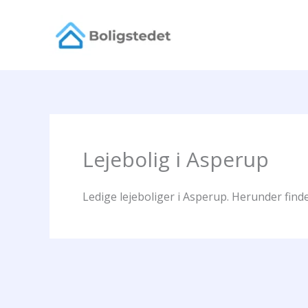
Gå
til
indholdet
Lejebolig i Asperup
Ledige lejeboliger i Asperup. Herunder finde